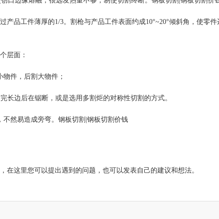
使创口边缘熔融，很远发热量不够，易使切割终断。钢板切割|钢板切割价
品工件薄厚的1/3。割枪与产品工件表面约成10°~20°倾斜角，使零件
个层面：
小物件，后割大物件；
待切完长边后在锯断，或是选用多割炬的对称性切割的方式。
，不然易造成旁弯。钢板切割|钢板切割价钱
，在这里您可以提出遇到的问题，也可以发表自己的建议和想法。