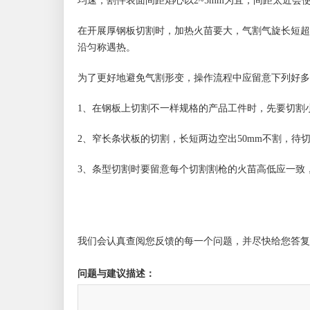
均速，割件表面间距焰心以2~5mm为宜，间距太近会
在开展厚钢板切割时，加热火苗要大，气割气旋长短超过产
沿匀称遇热。
为了更好地避免气割形变，操作流程中应留意下列好多
1、在钢板上切割不一样规格的产品工件时，先要切割
2、窄长条状板的切割，长短两边空出50mm不割，
3、条型切割时要留意每个切割割枪的火苗高低应一致
我们会认真查阅您反馈的每一个问题，并尽快给您答复
问题与建议描述：