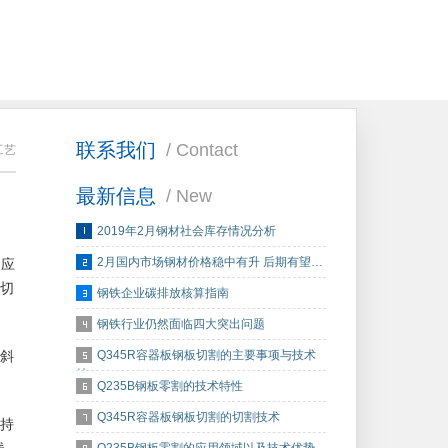
联系我们
/ Contact
工艺
最新信息
/ New
2019年2月钢材社会库存情况分析
2月国内市场钢材价格稳中有升 后期有望…
，应
切
钢铁企业碳排放核算指南
钢铁行业仍然面临四大突出问题
Q345R容器板钢板切割的主要事项与技术
斜
特…
Q235B钢板零割的技术特性
Q345R容器板钢板切割的切割技术
持