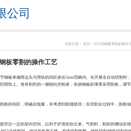
限公司
当前位置：
首页
> Q235B钢板零割的操作
5B钢板零割的操作工艺
节钢板单侧两边头与滑轨的间距差在5mm范畴内。在开展全自动切割时
到滑轨上。使有割炬的一侧朝向控制者，依据钢板的薄厚采用割枪，调节
割枪的间距，明确后拖量，并考虑到割缝赔偿；在切割全过程中，割枪倾
面空出一定的室内空间，以利于炉渣的吹出来。气割时，割炬的挪动应维