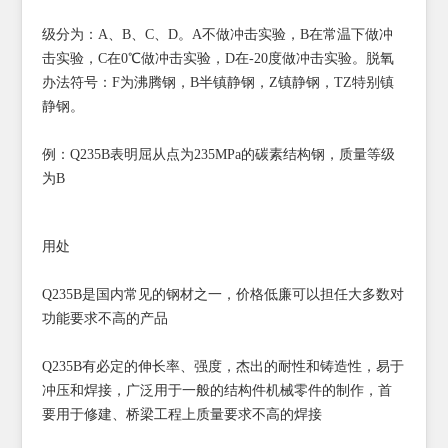
级分为：A、B、C、D。A不做冲击实验，B在常温下做冲
击实验，C在0℃做冲击实验，D在-20度做冲击实验。脱氧
办法符号：F为沸腾钢，B半镇静钢，Z镇静钢，TZ特别镇
静钢。
例：Q235B表明屈从点为235MPa的碳素结构钢，质量等级
为B
用处
Q235B是国内常见的钢材之一，价格低廉可以担任大多数对
功能要求不高的产品
Q235B有必定的伸长率、强度，杰出的耐性和铸造性，易于
冲压和焊接，广泛用于一般的
结构件
机械零件的制作，首
要用于修建、桥梁工程上质量要求不高的焊接