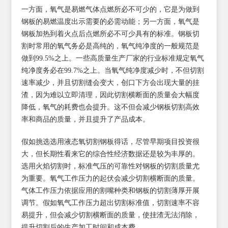
一方面，氧气是易燃气体点燃所必不可少的，它是为做到
钢板的易燃温度出示需要的必需动能；另一方面，氧气是
钢板加热到着火点后点燃所必不可少具有的标准。钢板切
割时常用的氧气务必是高纯的，氧气纯净度的一般规范是
做到99.5%之上。一些高质量生产厂家的行业标准规定氧气
纯净度务必在99.7%之上。当氧气纯净度减少时，不但切割
速率减少，并且切割缝会变大，创口下方会出现大量的挂
渣，因为难以立即清理，因此切割横断面的质量会大幅度
降低，氧气的耗费也会提升。这不但会减少钢板切割高效
率和商品的质量，并且提升了产品成本。
假如挑选选用液态氧切割钢板得话，尽管早期项目投资很
大，但长期性看来它的综合性经济数据还是较为丰厚的。
选用火焰切割时，标准气压的可靠性对钢板的切割质量尤
为重要。氧气工作压力的起伏会减少切割横断面的质量。
气体工作压力依据应用的割嘴种类和钢板的切割薄厚开展
调节。假如氧气工作压力超出切割标准值，切割速率不容
易提升，但会减少切割横断面的质量，使挂渣无法消除，
提升切割后的生产加工时间和成本费。