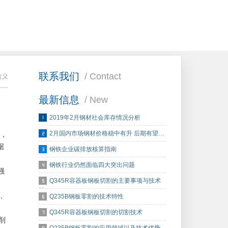
联系我们
/ Contact
含义
最新信息
/ New
2019年2月钢材社会库存情况分析
2月国内市场钢材价格稳中有升 后期有望…
板，
据
钢铁企业碳排放核算指南
钢铁行业仍然面临四大突出问题
强
Q345R容器板钢板切割的主要事项与技术
特…
梁、
Q235B钢板零割的技术特性
Q345R容器板钢板切割的切割技术
削