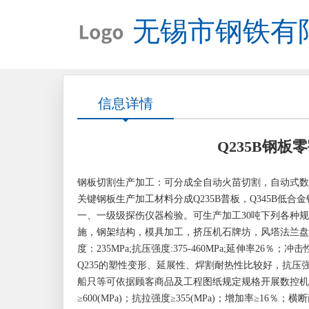
无锡市钢铁有
信息详情
Q235B钢
钢板切割生产加工：可分成全自动火苗切割，自动式数控
关键钢板生产加工材料分成Q235B普板，Q345B低合
一、一级级探伤仪器检验。可生产加工30吨下列各种
施，钢架结构，模具加工，挤压机石牌坊，风塔法兰盘，
度：235MPa;抗压强度:375-460MPa;延伸率26
Q235的塑性变形、延展性、焊割耐热性比较好，抗压强
船只等可依据顾客商品及工程图纸规定规格开展数控机
≥600(MPa)；抗拉强度≥355(MPa)；增加率≥16