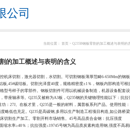
限公司
当前位置：
首页
> Q235B钢板零割的加工概述与表明的
板零割的加工概述与表明的含义
机床切割，激光器切割，水切割。可切割钢板薄厚范畴6-650Mm的钢
金铝板,45#碳结板。切割光泽度40度，规格精密度±1％，钢板内部构造可根
规格型号样子的零部件。钢板切割件可用以机械设备制造，机器设备配套设
带座轴承等。Q235又被称为A3板，Q235钢的关键物理性能以下：抗拉
％；冲击性功：27J。在板才里，Q235是一般的材料，属普板系列产品。使用性能：
度略低也充足。Q235是高碳钢,多用以生产制造工程项目构造,如公路桥
床切割生产加工。零割开料市场销售。45号高品质合金钢：抗压强度
％；横断面缩水率≥40％；抗拉强度≤19745号钢为高品质炭素构造用钢,强度不高易