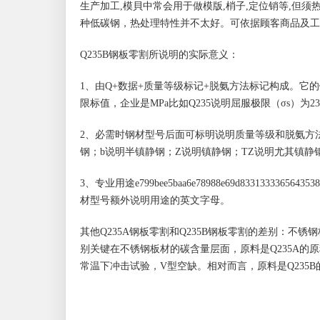
生产加工,模貝中常会用于做模版,梢子,定位销等,但
种低碳钢，热处理特性并不太好。可依据顾客商品及工
Q235B钢板零割所说明的实际意义：
1、由Q+数据+质量等级标记+脱氨方法标记构成。它
限标值，企业是MPa比如Q235说明屈服极限（σs）为23
2、必需时钢材型号后面可标明说明质量等级和脱氨方
钢；b说明半镇静钢；Z说明镇静钢；TZ说明尤其镇静钢
3、专业用途e799bee5baa6e78988e69d8331
材型号额外说明用途的英文字母。
其他Q235A钢板零割和Q235B钢板零割的差别：不锈钢
别关键在不锈钢板材的碳含量层面，原料是Q235A的原料碳
常温下冲击试验，V型空缺。相对而言，原料是Q235B