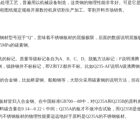
须热处理工艺，普遍用以机械设备制造，这类钢的物理性能非常好。可是它
程图纸规定规格开展数控机床切割生产加工。零割开料市场销售。
的钢材型号冠于“Q”，意味着不锈钢板材的屈服极限，后面的数据说明屈服
5MPa的碳素钢。
法的标记。质量等级标记各自为A、B、C、D。脱氨方法标记：F说明沸腾
，镇静钢并不标标记，即Z和TZ都并不标。比如Q235-AF说明A级沸腾
333365643538的合金钢，比如桥梁钢、船舶钢等，大部分采用碳素钢的说明方法，但
板材皆归入合金钢。在中国标准GB700—88中，对Q235A和Q235B的原料
含量在0.14—0.22﹪中间；Q235A的板才不做冲击试验，而Q235B是
的不锈钢板材的物理性能要远远地好于原料是Q235A的不锈钢板材。